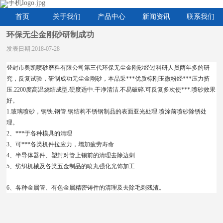
首页
关于我们
产品中心
新闻资讯
联系我们
环保无尘金刚砂研制成功
发表日期:
2018-07-28
登封市奥凯喷砂磨料有限公司第三代环保无尘金刚砂经过科研人员两年多的研
究，反复试验，研制成功无尘金刚砂，本品采***优质棕刚玉微粉经***压力挤
压
.2200度高温烧结成型.硬度适中.干净清洁.不易破碎.可反复多次使***.喷砂效果
好。
1.玻璃喷砂，钢铁.钢管.钢结构不锈钢制品的表面亚光处理.喷涂前喷砂除锈处
理。
2、***于各种模具的清理
3、可***各类机件拉应力，增加疲劳寿命
4、半导体器件、塑封对管上锡前的清理去除边刺
5、纺织机械及各类五金制品的喷丸强化光饰加工
6、各种金属管、有色金属精密铸件的清理及去除毛刺残渣。