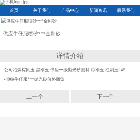
首页
关于我们
产品中心
新闻资讯
联系我们
供应牛仔服喷砂***金刚砂
详情介绍
公司冶炼棕刚玉.黑刚玉.供应一级抛光砂磨料.棕刚玉.红刚玉24#-
-400#牛仔服***抛光砂价格面议
上一个
下一个