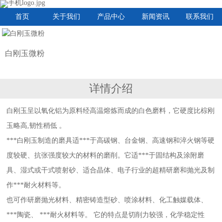
首页
关于我们
产品中心
新闻资讯
联系我们
白刚玉微粉
详情介绍
白刚玉呈以氧化铝为原料经高温熔炼而成的白色磨料，它硬度比棕刚
玉略高,韧性稍低 。
***白刚玉制造的磨具适***于高碳钢、台金钢、高速钢和淬火钢等硬
度较硬、抗张强度较大的材料的磨削。它适***于固结构及涂附磨
具、湿式或干式喷射砂、适合晶体、电子行业的超精研磨和抛光及制
作***耐火材料等。
也可作研磨抛光材料、精密铸造型砂、喷涂材料、化工触媒载体、
***陶瓷、 ***耐火材料等。 它的特点是切削力较强，化学稳定性